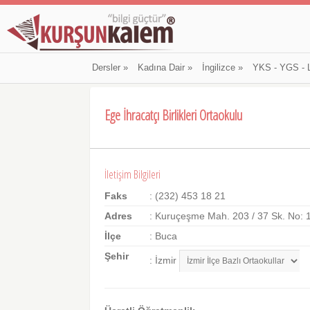
Dersler
»
Kadına Dair
»
İngilizce
»
YKS - YGS - 
Ege İhracatçı Birlikleri Ortaokulu
İletişim Bilgileri
Faks
: (232) 453 18 21
Adres
: Kuruçeşme Mah. 203 / 37 Sk. No: 1
İlçe
: Buca
Şehir
: İzmir