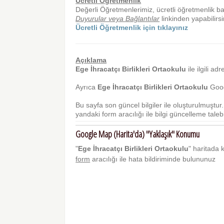
Ücretli Öğretmenlik
Değerli Öğretmenlerimiz, ücretli öğretmenlik b
Duyurular veya Bağlantılar
linkinden yapabilirsi
Ücretli Öğretmenlik için tıklayınız
Açıklama
Ege İhracatçı Birlikleri Ortaokulu
ile ilgili ad
Ayrıca
Ege İhracatçı Birlikleri Ortaokulu
Googl
Bu sayfa son güncel bilgiler ile oluşturulmuştu
yandaki form aracılığı ile bilgi güncelleme talebi 
Google Map (Harita'da) "Yaklaşık" Konumu
"
Ege İhracatçı Birlikleri Ortaokulu
" haritada k
form
aracılığı ile hata bildiriminde bulununuz