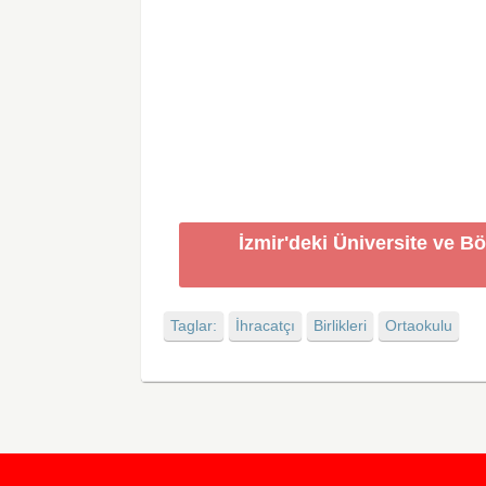
İzmir'deki Üniversite ve B
Taglar:
İhracatçı
Birlikleri
Ortaokulu