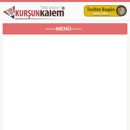
------MENÜ------