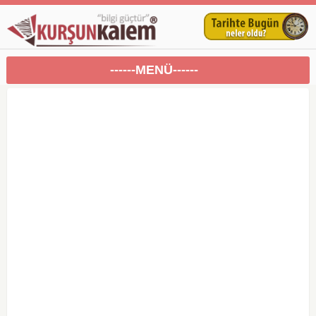
------MENÜ------