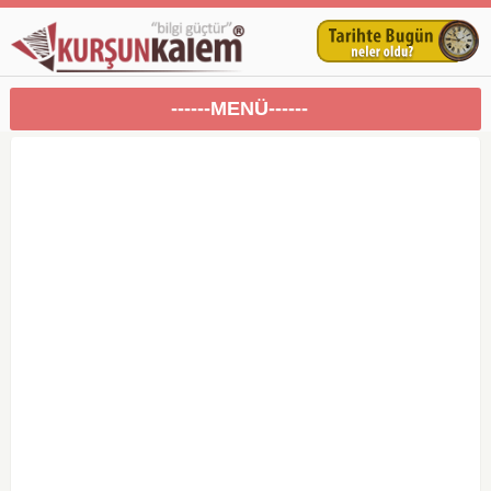
------MENÜ------