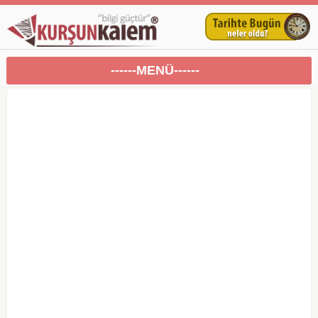
------MENÜ------