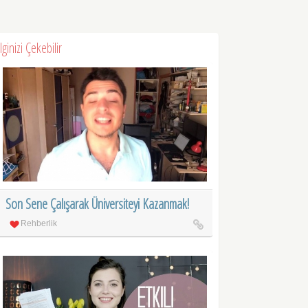
İlginizi Çekebilir
Son Sene Çalışarak Üniversiteyi Kazanmak!
Rehberlik