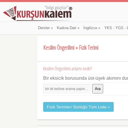
Dersler
»
Kadına Dair
»
İngilizce
»
YKS - YGS - 
Kesilim Öngerilimi » Fizik Terimi
Kesilim Öngerilimi anlamı nedir?
Bir eksicik borusunda üst-üşek akımını du
Ara
Fizik Terimleri Sözlüğü Tüm Liste »