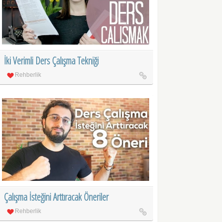
İki Verimli Ders Çalışma Tekniği
Rehberlik
Çalışma İsteğini Arttıracak Öneriler
Rehberlik