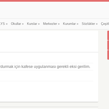
LYS
»
Okullar
»
Kurslar
»
Merkezler
»
Kurumlar
»
Sözlükler
»
Çeşit
rdurmak için kafese uygulanması gerekli eksi gerilim.