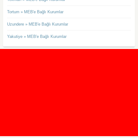
Tortum » MEB'e Bağlı Kurumlar
Uzundere » MEB'e Bağlı Kurumlar
Yakutiye » MEB'e Bağlı Kurumlar
2020 Taban ve Tavan Puanları
2019 Taban ve Tavan Puanları
Yüzlerce İngilizce Online Test
İletişim Formu