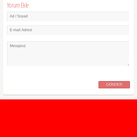
Yorum Ekle
Ad / Soyad
E-mail Adresi
Mesajınız
GÖNDER
2020 Taban ve Tavan Puanları
2019 Taban ve Tavan Puanları
Yüzlerce İngilizce Online Test