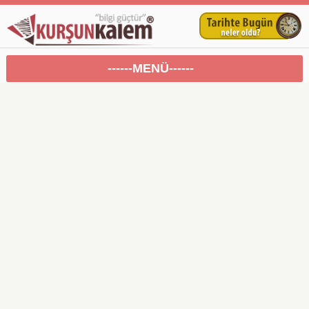
------MENÜ------