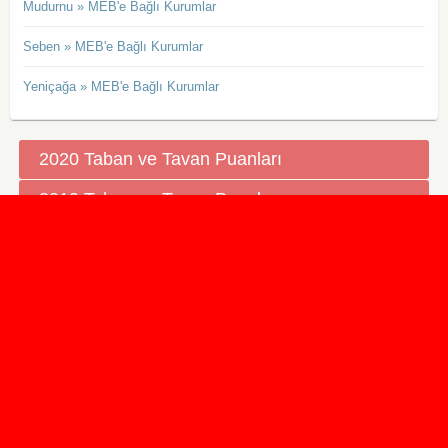
Mudurnu » MEB'e Bağlı Kurumlar
Seben » MEB'e Bağlı Kurumlar
Yeniçağa » MEB'e Bağlı Kurumlar
2020 Taban ve Tavan Puanları
2019 Taban ve Tavan Puanları
Yüzlerce İngilizce Online Test
İletişim Formu