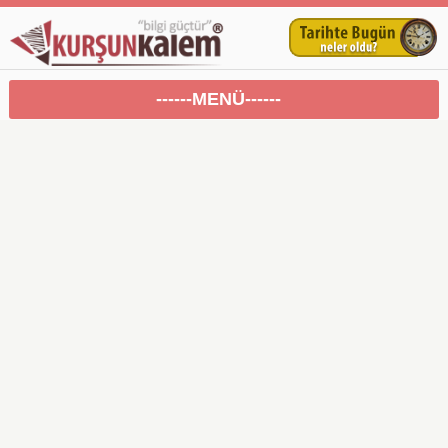
------MENÜ------