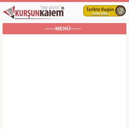
------MENÜ------