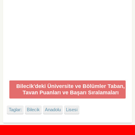
Bilecik'deki Üniversite ve Bölümler Taban,
Tavan Puanları ve Başarı Sıralamaları
Taglar:
Bilecik
Anadolu
Lisesi
2020 Taban ve Tavan Puanları