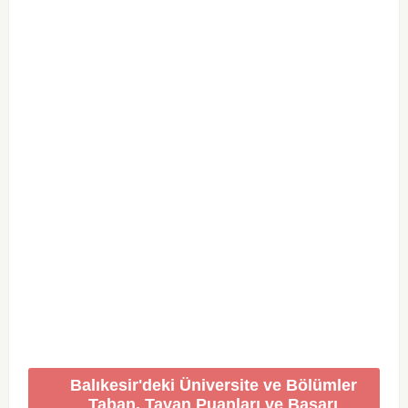
Balıkesir'deki Üniversite ve Bölümler
Taban, Tavan Puanları ve Başarı