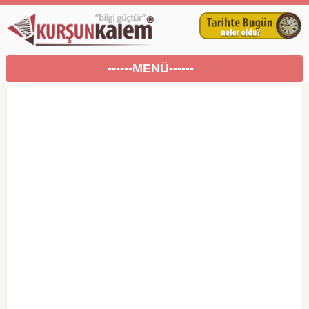
------MENÜ------