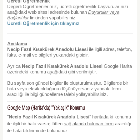
Ücretli Öğretmenlik
Değerli Öğretmenlerimiz, ücretli öğretmenlik başvurularınızı
aşağıdaki web sitesi adresinde bulunan
Duyurular veya
Bağlantılar
linkinden yapabilirsiniz.
Ücretli Öğretmenlik için tıklayınız
Açıklama
Necip Fazıl Kısakürek Anadolu Lisesi
ile ilgili adres, telefon,
faks, e-mail ve bilgileri yukarıdaki gibidir.
Ayrıca
Necip Fazıl Kısakürek Anadolu Lisesi
Google Harita
üzerindeki konumu aşağıdaki gibi verilmiştir.
Bu sayfa son güncel bilgiler ile oluşturulmuştur. Bilgilerde bir
hata veya eksik olduğunu düşünüyorsanız yandaki form
aracılığı ile bilgi güncelleme talebi yollayabilirsiniz.
Google Map (Harita'da) "Yaklaşık" Konumu
"
Necip Fazıl Kısakürek Anadolu Lisesi
" haritada ki konumu
ile ilgili bir hata varsa; lütfen
sağ alanda bulunan form
aracılığı
ile hata bildiriminde bulununuz