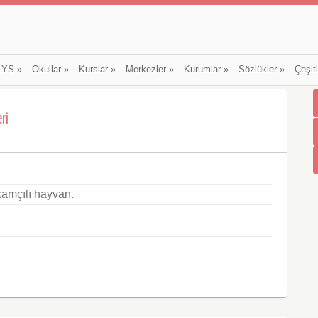
LYS
»
Okullar
»
Kurslar
»
Merkezler
»
Kurumlar
»
Sözlükler
»
Çeşit
ri
kamçılı hayvan.