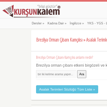
Dersler
»
Kadına Dair
»
İngilizce
»
YKS - YGS - 
Brezilya Orman Çıbanı Kamçılısı » Asalak Terimle
Brezilya Orman Çıbanı Kamçılısı anlamı nedir?
Brezilya orman çıbanı etkeni birgözeli ve 
Ara
Asalak Terimleri Sözlüğü Tüm Liste »