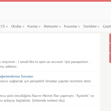
LYS
»
Okullar
»
Kurslar
»
Merkezler
»
Kurumlar
»
Sözlükler
»
Çeşit
 istiyorum - I would like to open an account. İşte pasaportum -
 my address.
eğerlendirme Soruları
asını sağlamak için perspektif olmadan yapılan resimlere denir.
lumcu şiirin öncülüğünü Nazım Hikmet Ran yapmıştır. ”Aydınlık” ve
u anlayışı başlattılar. Şiirlerinde serbest ölçü