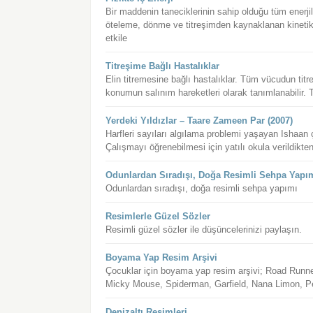
Bir maddenin taneciklerinin sahip olduğu tüm enerjile
öteleme, dönme ve titreşimden kaynaklanan kinetik en
etkile
Titreşime Bağlı Hastalıklar
Elin titremesine bağlı hastalıklar. Tüm vücudun titr
konumun salınım hareketleri olarak tanımlanabilir. Tit
Yerdeki Yıldızlar – Taare Zameen Par (2007)
Harfleri sayıları algılama problemi yaşayan Ishaan 
Çalışmayı öğrenebilmesi için yatılı okula verildikte
Odunlardan Sıradışı, Doğa Resimli Sehpa Yapı
Odunlardan sıradışı, doğa resimli sehpa yapımı
Resimlerle Güzel Sözler
Resimli güzel sözler ile düşüncelerinizi paylaşın.
Boyama Yap Resim Arşivi
Çocuklar için boyama yap resim arşivi; Road Runne
Micky Mouse, Spiderman, Garfield, Nana Limon, 
Denizaltı Resimleri