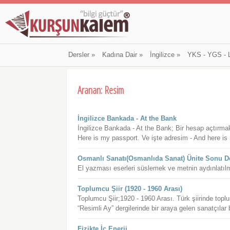
Dersler
»
Kadına Dair
»
İngilizce
»
YKS - YGS - 
Aranan: Resim
İngilizce Bankada - At the Bank
İngilizce Bankada - At the Bank; Bir hesap açtırmak
Here is my passport. Ve işte adresim - And here is
Osmanlı Sanatı(Osmanlıda Sanat) Ünite Sonu D
El yazması eserleri süslemek ve metnin aydınlatılm
Toplumcu Şiir (1920 - 1960 Arası)
Toplumcu Şiir;1920 - 1960 Arası. Türk şiirinde top
“Resimli Ay” dergilerinde bir araya gelen sanatçılar b
Fizikte İç Enerji