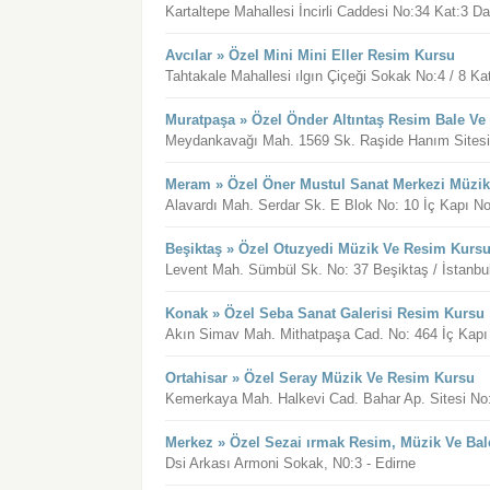
Kartaltepe Mahallesi İncirli Caddesi No:34 Kat:3 Da
Avcılar » Özel Mini Mini Eller Resim Kursu
Tahtakale Mahallesi ılgın Çiçeği Sokak No:4 / 8 Kat
Muratpaşa » Özel Önder Altıntaş Resim Bale Ve
Meydankavağı Mah. 1569 Sk. Raşide Hanım Sitesi A
Meram » Özel Öner Mustul Sanat Merkezi Müzi
Alavardı Mah. Serdar Sk. E Blok No: 10 İç Kapı N
Beşiktaş » Özel Otuzyedi Müzik Ve Resim Kurs
Levent Mah. Sümbül Sk. No: 37 Beşiktaş / İstanbu
Konak » Özel Seba Sanat Galerisi Resim Kursu
Akın Simav Mah. Mithatpaşa Cad. No: 464 İç Kapı 
Ortahisar » Özel Seray Müzik Ve Resim Kursu
Kemerkaya Mah. Halkevi Cad. Bahar Ap. Sitesi No:
Merkez » Özel Sezai ırmak Resim, Müzik Ve Bal
Dsi Arkası Armoni Sokak, N0:3 - Edirne