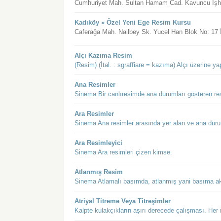
Cumhuriyet Mah. Sultan Hamam Cad. Kavuncu İşhan
Kadıköy » Özel Yeni Ege Resim Kursu
Caferağa Mah. Nailbey Sk. Yucel Han Blok No: 17 İ
Alçı Kazıma Resim
(Resim) (İtal. : sgraffiare = kazıma) Alçı üzerine 
Ana Resimler
Sinema Bir canlıresimde ana durumları gösteren res
Ara Resimler
Sinema Ana resimler arasında yer alan ve ana durum
Ara Resimleyici
Sinema Ara resimleri çizen kimse.
Atlanmış Resim
Sinema Atlamalı basımda, atlanmış yani basıma ak
Atriyal Titreme Veya Titreşimler
Kalpte kulakçıkların aşırı derecede çalışması. Her 