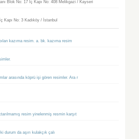
ı Blok No: 17 İç Kapı No: 408 Melikgazi / Kayseri
ç Kapı No: 3 Kadıköy / İstanbul
yapılan kazıma resim. a. bk. kazıma resim
imler.
lar arasında köprü işi gören resimler. Ara r
tarılmamış resim yinelenmiş resmin karşıt
iki durum da aşırı kulakçık çalı