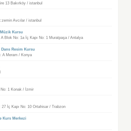
ire 13 Bakırköy / istanbul
:zemin Avcılar / istanbul
 Müzik Kursu
 Blok No: 1a İç Kapı No: 1 Muratpaşa / Antalya
k Dans Resim Kursu
o: A Meram / Konya
u
l
No: 1 Konak / İzmir
 27 İç Kapı No: 10 Ortahisar / Trabzon
e Kurs Merkezi