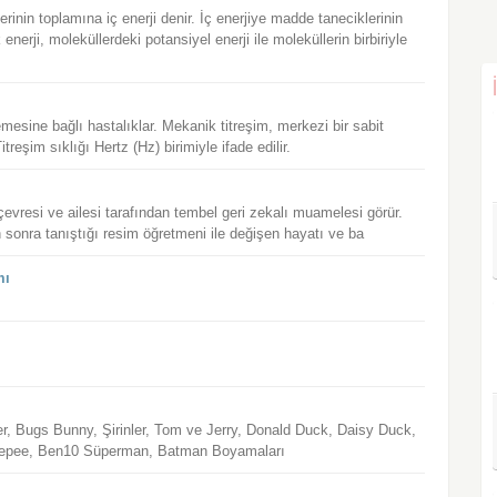
rinin toplamına iç enerji denir. İç enerjiye madde taneciklerinin
erji, moleküllerdeki potansiyel enerji ile moleküllerin birbiriyle
emesine bağlı hastalıklar. Mekanik titreşim, merkezi bir sabit
reşim sıklığı Hertz (Hz) birimiyle ifade edilir.
çevresi ve ailesi tarafından tembel geri zekalı muamelesi görür.
n sonra tanıştığı resim öğretmeni ile değişen hayatı ve ba
mı
r, Bugs Bunny, Şirinler, Tom ve Jerry, Donald Duck, Daisy Duck,
Pepee, Ben10 Süperman, Batman Boyamaları