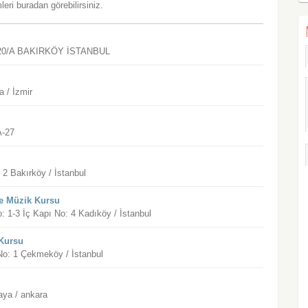
eri buradan görebilirsiniz.
no:20/A BAKIRKÖY İSTANBUL
 / İzmir
A-27
2 Bakırköy / İstanbul
e Müzik Kursu
-3 İç Kapı No: 4 Kadıköy / İstanbul
 Kursu
o: 1 Çekmeköy / İstanbul
aya / ankara