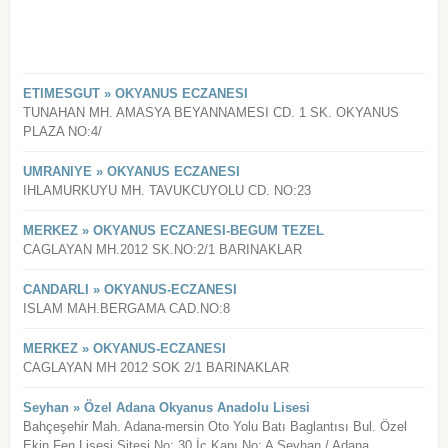
ETIMESGUT » OKYANUS ECZANESI
TUNAHAN MH. AMASYA BEYANNAMESI CD. 1 SK. OKYANUS
PLAZA NO:4/
UMRANIYE » OKYANUS ECZANESI
IHLAMURKUYU MH. TAVUKCUYOLU CD. NO:23
MERKEZ » OKYANUS ECZANESI-BEGUM TEZEL
CAGLAYAN MH.2012 SK.NO:2/1 BARINAKLAR
CANDARLI » OKYANUS-ECZANESI
ISLAM MAH.BERGAMA CAD.NO:8
MERKEZ » OKYANUS-ECZANESI
CAGLAYAN MH 2012 SOK 2/1 BARINAKLAR
Seyhan » Özel Adana Okyanus Anadolu Lisesi
Bahçeşehir Mah. Adana-mersin Oto Yolu Batı Baglantısı Bul. Özel
Ekin Fen Lisesi Sitesi No: 30 İç Kapı No: A Seyhan / Adana