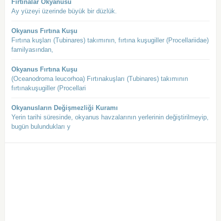
Fırtınalar Okyanusu
Ay yüzeyi üzerinde büyük bir düzlük.
Okyanus Fırtına Kuşu
Fırtına kuşları (Tubinares) takımının, fırtına kuşugiller (Procellariidae)
familyasından,
Okyanus Fırtına Kuşu
(Oceanodroma leucorhoa) Fırtınakuşları (Tubinares) takımının
fırtınakuşugiller (Procellari
Okyanusların Değişmezliği Kuramı
Yerin tarihi süresinde, okyanus havzalarının yerlerinin değiştirilmeyip,
bugün bulundukları y