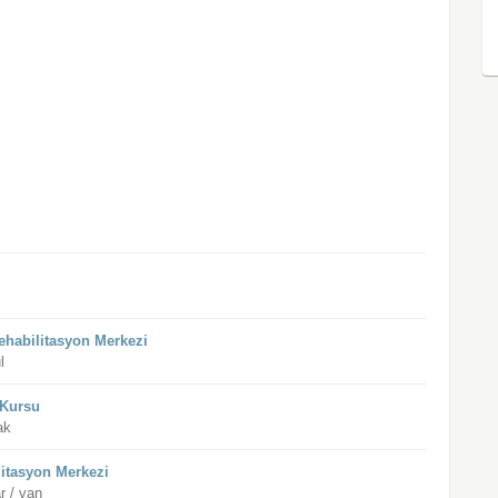
ehabilitasyon Merkezi
l
 Kursu
ak
litasyon Merkezi
r / van