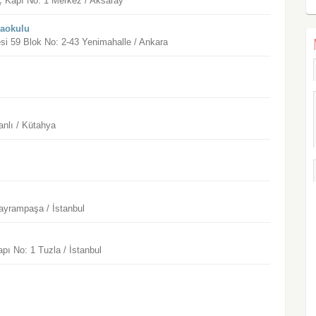
ç Kapı No: 1 Merkez / Aksaray
naokulu
i 59 Blok No: 2-43 Yenimahalle / Ankara
anlı / Kütahya
Bayrampaşa / İstanbul
pı No: 1 Tuzla / İstanbul