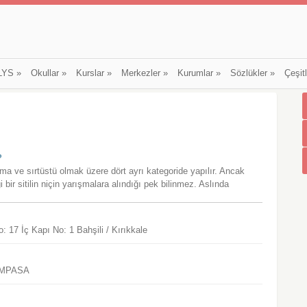
LYS
»
Okullar
»
Kurslar
»
Merkezler
»
Kurumlar
»
Sözlükler
»
Çeşit
?
ma ve sırtüstü olmak üzere dört ayrı kategoride yapılır. Ancak
bir sitilin niçin yarışmalara alındığı pek bilinmez. Aslında
17 İç Kapı No: 1 Bahşili / Kırıkkale
AMPASA