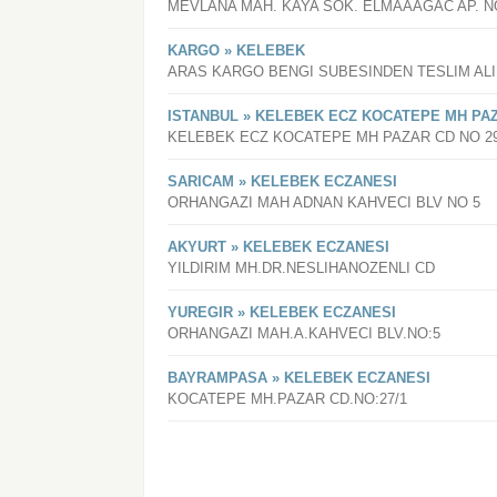
MEVLANA MAH. KAYA SOK. ELMAAAGAC AP. NO
KARGO » KELEBEK
ARAS KARGO BENGI SUBESINDEN TESLIM AL
ISTANBUL » KELEBEK ECZ KOCATEPE MH PAZ
KELEBEK ECZ KOCATEPE MH PAZAR CD NO 29
SARICAM » KELEBEK ECZANESI
ORHANGAZI MAH ADNAN KAHVECI BLV NO 5
AKYURT » KELEBEK ECZANESI
YILDIRIM MH.DR.NESLIHANOZENLI CD
YUREGIR » KELEBEK ECZANESI
ORHANGAZI MAH.A.KAHVECI BLV.NO:5
BAYRAMPASA » KELEBEK ECZANESI
KOCATEPE MH.PAZAR CD.NO:27/1