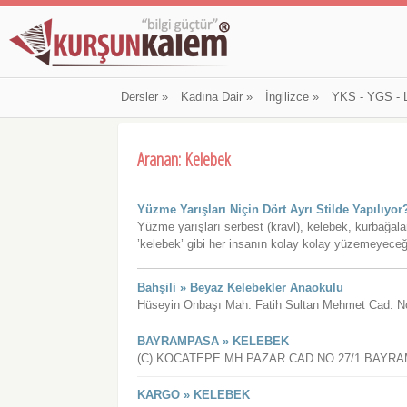
Dersler
»
Kadına Dair
»
İngilizce
»
YKS - YGS - 
Aranan: Kelebek
Yüzme Yarışları Niçin Dört Ayrı Stilde Yapılıyor
Yüzme yarışları serbest (kravl), kelebek, kurbağala
’kelebek’ gibi her insanın kolay kolay yüzemeyeceği 
Bahşili » Beyaz Kelebekler Anaokulu
Hüseyin Onbaşı Mah. Fatih Sultan Mehmet Cad. No: 
BAYRAMPASA » KELEBEK
(C) KOCATEPE MH.PAZAR CAD.NO.27/1 BAYR
KARGO » KELEBEK