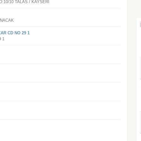
:10/10 TALAS / KAYSERI
INACAK
AR CD NO 29 1
 1