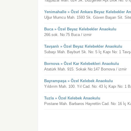
Taşpazar Mah. 824 Sk. Düzgenler Apt Blok No: 8 İ
Yenimahalle » Özel Ankara Beyaz Kelebekler A
Uğur Mumcu Mah. 1593 Sk. Güven Başarı Sit. Sites
Buca » Özel Beyaz Kelebekler Anaokulu
266.sok. No:75 Buca / izmir
Tavşanlı » Özel Beyaz Kelebekler Anaokulu
Subaşı Mah. Bayburt Sk. No: 5 İç Kapı No: 1 Tavş
Bornova » Özel Kar Kelebekleri Anaokulu
Atatürk Mah. 915. Sokak No:147 Bornova / izmir
Bayrampaşa » Özel Kelebek Anaokulu
Yıldırım Mah. 100. Yıl Cad. No: 43 İç Kapı No: 1 
Tuzla » Özel Kelebek Anaokulu
Postane Mah. Barbaros Hayrettin Cad. No: 16 İç Ka