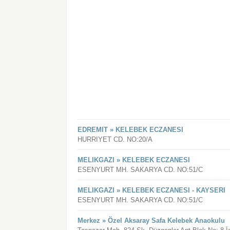
EDREMIT » KELEBEK ECZANESI
HURRIYET CD. NO:20/A
MELIKGAZI » KELEBEK ECZANESI
ESENYURT MH. SAKARYA CD. NO:51/C
MELIKGAZI » KELEBEK ECZANESI - KAYSERI
ESENYURT MH. SAKARYA CD. NO:51/C
Merkez » Özel Aksaray Safa Kelebek Anaokulu