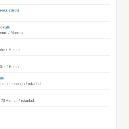
enci Yurdu
a
aokulu
emre / Manisa
hir / Mersin
üfer / Bursa
ulu
Gaziosmanpaşa / istanbul
3 Avcılar / istanbul