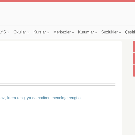
LYS
»
Okullar
»
Kurslar
»
Merkezler
»
Kurumlar
»
Sözlükler
»
Çeşit
yaz, krem rengi ya da nadiren menekşe rengi o