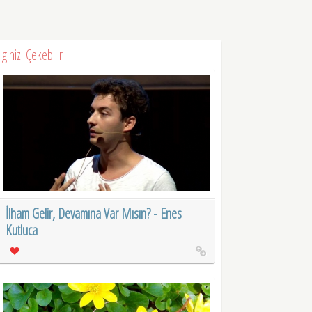
İlginizi Çekebilir
İlham Gelir, Devamına Var Mısın? - Enes
Kutluca