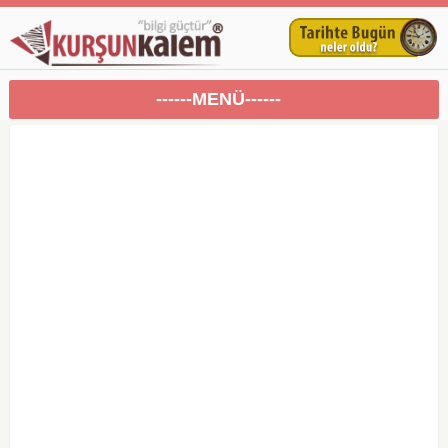
------MENÜ------