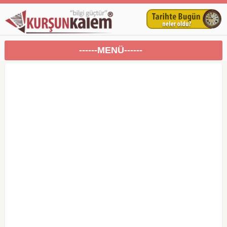
------MENÜ------