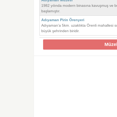
Adıyaman Müzesi
1982 yılında modern binasına kavuşmuş ve bu
başlamıştır.
Adıyaman Pirin Örenyeri
Adıyaman’a 5km. uzaklıkta Örenli mahallesi sı
büyük şehrinden biridir.
Müzel