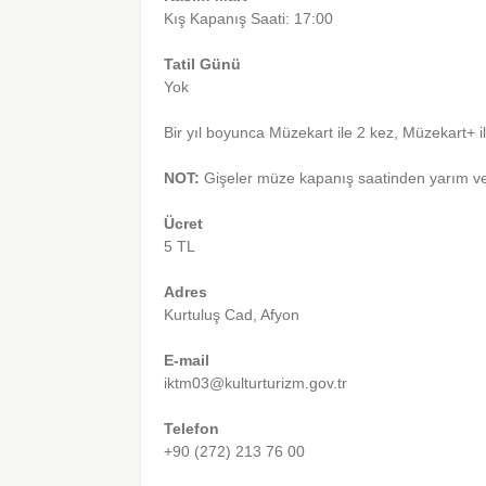
Kış Kapanış Saati: 17:00
Tatil Günü
Yok
Bir yıl boyunca Müzekart ile 2 kez, Müzekart+ ile
NOT:
Gişeler müze kapanış saatinden yarım ve
Ücret
5 TL
Adres
Kurtuluş Cad, Afyon
E-mail
iktm03@kulturturizm.gov.tr
Telefon
+90 (272) 213 76 00