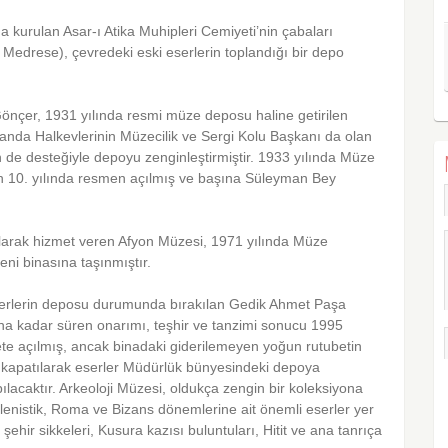
a kurulan Asar-ı Atika Muhipleri Cemiyeti’nin çabaları
edrese), çevredeki eski eserlerin toplandığı bir depo
çer, 1931 yılında resmi müze deposu haline getirilen
nda Halkevlerinin Müzecilik ve Sergi Kolu Başkanı da olan
 de desteğiyle depoyu zenginleştirmiştir. 1933 yılında Müze
 10. yılında resmen açılmış ve başına Süleyman Bey
larak hizmet veren Afyon Müzesi, 1971 yılında Müze
ni binasına taşınmıştır.
ş eserlerin deposu durumunda bırakılan Gedik Ahmet Paşa
ına kadar süren onarımı, teşhir ve tanzimi sonucu 1995
rete açılmış, ancak binadaki giderilemeyen yoğun rutubetin
a kapatılarak eserler Müdürlük bünyesindeki depoya
ılacaktır. Arkeoloji Müzesi, oldukça zengin bir koleksiyona
Helenistik, Roma ve Bizans dönemlerine ait önemli eserler yer
ehir sikkeleri, Kusura kazısı buluntuları, Hitit ve ana tanrıça