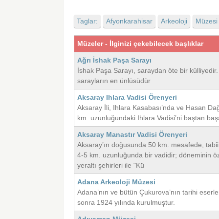
Taglar:
Afyonkarahisar
Arkeoloji
Müzesi
Müzeler - İlginizi çekebilecek başlıklar
Ağrı İshak Paşa Sarayı
İshak Paşa Sarayı, saraydan öte bir külliyedi
sarayların en ünlüsüdür
Aksaray Ihlara Vadisi Örenyeri
Aksaray İli, Ihlara Kasabası’nda ve Hasan Da
km. uzunluğundaki Ihlara Vadisi’ni baştan baş
Aksaray Manastır Vadisi Örenyeri
Aksaray’ın doğusunda 50 km. mesafede, tabii gü
4-5 km. uzunluğunda bir vadidir; döneminin öze
yeraltı şehirleri ile "Kü
Adana Arkeoloji Müzesi
Adana’nın ve bütün Çukurova’nın tarihi eserl
sonra 1924 yılında kurulmuştur.