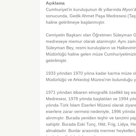
Açıklama
Cumhuriyet’in kuruluşunun ilk yıllarında Afyon’d
sonucunda, Gedik Ahmet Paşa Medresesi (Taş M
haline getirilmeye başlanmıştır.
Cemiyetin Başkanı olan Öğretmen Süleyman Gön
medreseye memur olarak atanmıştır. Aynı zama
Süleyman Bey, resmi kuruluşların ve Halkevinin
Müdürlüğü haline gelen müze Cumhuriyetimizin
getirilmiştir.
1933 yılından 1970 yılına kadar karma müze o
Müdürlüğü ve Arkeoloji Müzesi’nin bulunduğu ye
1971 yılından itibaren etnografik özellikli ta
Medresesi, 1978 yılında başlatılan ve 1994 yıl
yılında Türk İslam Eserleri Müzesi olarak ziya
eserlere zarar vermesi nedeniyle, 1996 yılınd
alınmıştır. Burada yeniden teşhir ve tanzimi yap
sahiptir. Burada Eski Tunç, Hitit, Frig, Lidya, 
almaktadır. Bunlar arasında mermer heykelleri, ş