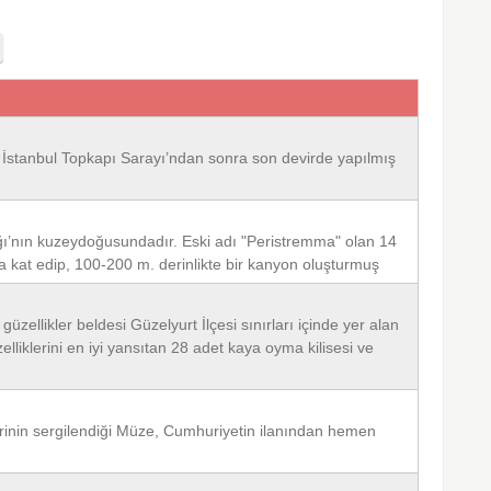
r. İstanbul Topkapı Sarayı’ndan sonra son devirde yapılmış
ğı’nın kuzeydoğusundadır. Eski adı "Peristremma" olan 14
a kat edip, 100-200 m. derinlikte bir kanyon oluşturmuş
zellikler beldesi Güzelyurt İlçesi sınırları içinde yer alan
lliklerini en iyi yansıtan 28 adet kaya oyma kilisesi ve
erinin sergilendiği Müze, Cumhuriyetin ilanından hemen