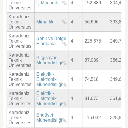
Teknik
İç Mimarlık
4
152.889
304,484
Üniversitesi
Karadeniz
Teknik
Mimarlık
4
56.696
393,881
Üniversitesi
Karadeniz
Şehir ve Bölge
Teknik
4
225.675
249,798
Planlama
Üniversitesi
Karadeniz
Bilgisayar
Teknik
4
87.039
356,220
Mühendisliği
Üniversitesi
Karadeniz
Elektrik -
Teknik
Elektronik
4
74.518
349,672
Üniversitesi
Mühendisliği
Karadeniz
Elektrik -
Teknik
Elektronik
4
81.673
361,988
Üniversitesi
Mühendisliği
Karadeniz
Endüstri
Teknik
4
116.032
328,830
Mühendisliği
Üniversitesi