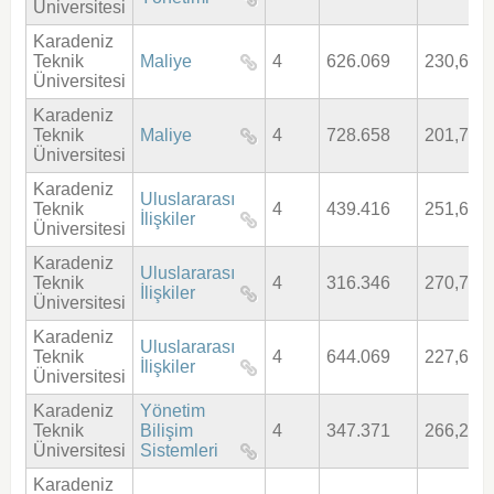
Üniversitesi
Karadeniz
Teknik
Maliye
4
626.069
230,640
Üniversitesi
Karadeniz
Teknik
Maliye
4
728.658
201,764
Üniversitesi
Karadeniz
Uluslararası
Teknik
4
439.416
251,669
İlişkiler
Üniversitesi
Karadeniz
Uluslararası
Teknik
4
316.346
270,791
İlişkiler
Üniversitesi
Karadeniz
Uluslararası
Teknik
4
644.069
227,649
İlişkiler
Üniversitesi
Karadeniz
Yönetim
Teknik
Bilişim
4
347.371
266,205
Üniversitesi
Sistemleri
Karadeniz