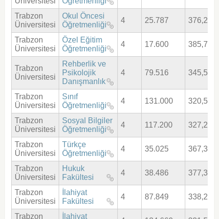
Üniversitesi
Öğretmenliği
Trabzon
Okul Öncesi
4
25.787
376,286
Üniversitesi
Öğretmenliği
Trabzon
Özel Eğitim
4
17.600
385,751
Üniversitesi
Öğretmenliği
Rehberlik ve
Trabzon
Psikolojik
4
79.516
345,599
Üniversitesi
Danışmanlık
Trabzon
Sınıf
4
131.000
320,546
Üniversitesi
Öğretmenliği
Trabzon
Sosyal Bilgiler
4
117.200
327,241
Üniversitesi
Öğretmenliği
Trabzon
Türkçe
4
35.025
367,372
Üniversitesi
Öğretmenliği
Trabzon
Hukuk
4
38.486
377,308
Üniversitesi
Fakültesi
Trabzon
İlahiyat
4
87.849
338,271
Üniversitesi
Fakültesi
Trabzon
İlahiyat