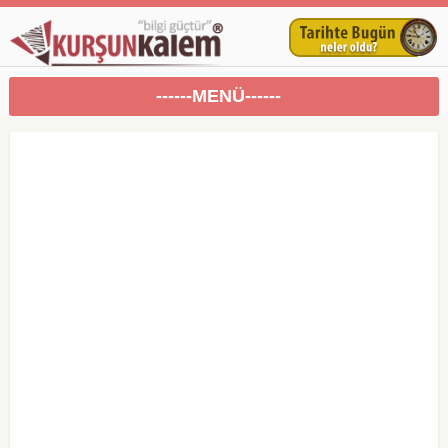
------MENÜ------