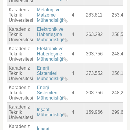
Üniversitesi
Karadeniz
Metalurji ve
Teknik
Malzeme
4
283.811
253,453
Üniversitesi
Mühendisliği
Karadeniz
Elektronik ve
Teknik
Haberleşme
4
263.292
258,563
Üniversitesi
Mühendisliği
Karadeniz
Elektronik ve
Teknik
Haberleşme
4
303.756
248,491
Üniversitesi
Mühendisliği
Karadeniz
Enerji
Teknik
Sistemleri
4
273.552
256,151
Üniversitesi
Mühendisliği
Karadeniz
Enerji
Teknik
Sistemleri
4
303.756
248,296
Üniversitesi
Mühendisliği
Karadeniz
İnşaat
Teknik
4
159.966
299,659
Mühendisliği
Üniversitesi
Karadeniz
İnşaat