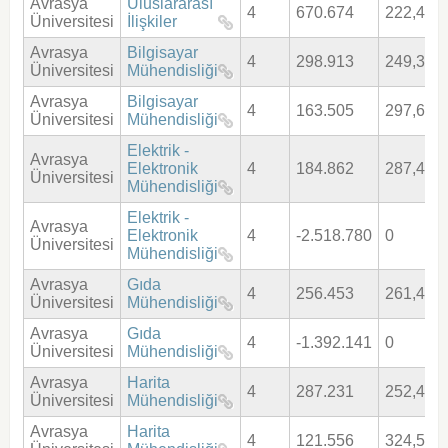
Avrasya
Uluslararası
4
670.674
222,413
Üniversitesi
İlişkiler
Avrasya
Bilgisayar
4
298.913
249,306
Üniversitesi
Mühendisliği
Avrasya
Bilgisayar
4
163.505
297,694
Üniversitesi
Mühendisliği
Elektrik -
Avrasya
Elektronik
4
184.862
287,404
Üniversitesi
Mühendisliği
Elektrik -
Avrasya
Elektronik
4
-2.518.780
0
Üniversitesi
Mühendisliği
Avrasya
Gıda
4
256.453
261,474
Üniversitesi
Mühendisliği
Avrasya
Gıda
4
-1.392.141
0
Üniversitesi
Mühendisliği
Avrasya
Harita
4
287.231
252,488
Üniversitesi
Mühendisliği
Avrasya
Harita
4
121.556
324,566