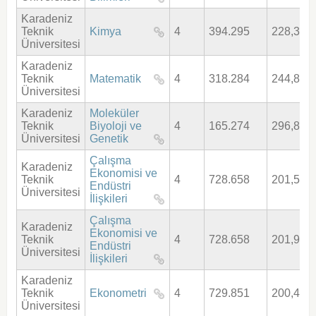
Karadeniz
Teknik
Kimya
4
394.295
228,369
Üniversitesi
Karadeniz
Teknik
Matematik
4
318.284
244,836
Üniversitesi
Karadeniz
Moleküler
Teknik
Biyoloji ve
4
165.274
296,849
Üniversitesi
Genetik
Çalışma
Karadeniz
Ekonomisi ve
Teknik
4
728.658
201,544
Endüstri
Üniversitesi
İlişkileri
Çalışma
Karadeniz
Ekonomisi ve
Teknik
4
728.658
201,966
Endüstri
Üniversitesi
İlişkileri
Karadeniz
Teknik
Ekonometri
4
729.851
200,486
Üniversitesi