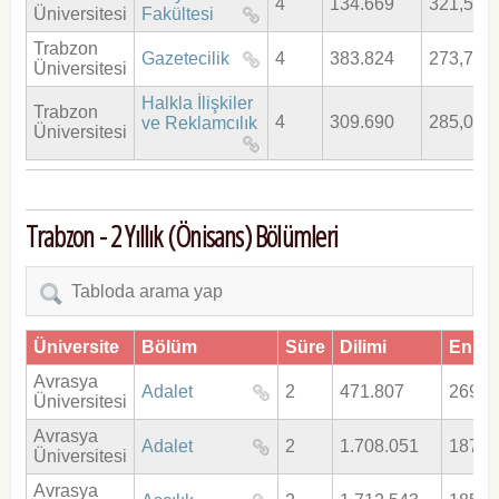
4
134.669
321,572
Üniversitesi
Fakültesi
Trabzon
Gazetecilik
4
383.824
273,744
Üniversitesi
Halkla İlişkiler
Trabzon
4
309.690
285,034
ve Reklamcılık
Üniversitesi
Trabzon - 2 Yıllık (Önisans) Bölümleri
Üniversite
Bölüm
Süre
Dilimi
EnKü
Avrasya
Adalet
2
471.807
269,6
Üniversitesi
Avrasya
Adalet
2
1.708.051
187,9
Üniversitesi
Avrasya