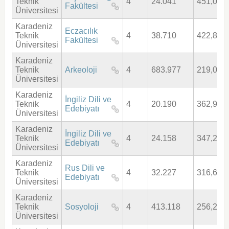
Teknik
4
24.041
451,003
Fakültesi
Üniversitesi
Karadeniz
Eczacılık
Teknik
4
38.710
422,805
Fakültesi
Üniversitesi
Karadeniz
Teknik
Arkeoloji
4
683.977
219,077
Üniversitesi
Karadeniz
İngiliz Dili ve
Teknik
4
20.190
362,912
Edebiyatı
Üniversitesi
Karadeniz
İngiliz Dili ve
Teknik
4
24.158
347,276
Edebiyatı
Üniversitesi
Karadeniz
Rus Dili ve
Teknik
4
32.227
316,622
Edebiyatı
Üniversitesi
Karadeniz
Teknik
Sosyoloji
4
413.118
256,208
Üniversitesi