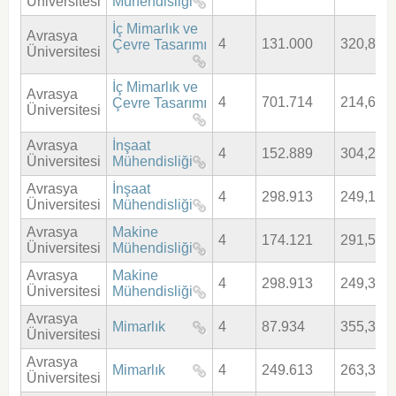
Üniversitesi
Mühendisliği
İç Mimarlık ve
Avrasya
4
131.000
320,836
Çevre Tasarımı
Üniversitesi
İç Mimarlık ve
Avrasya
4
701.714
214,655
Çevre Tasarımı
Üniversitesi
Avrasya
İnşaat
4
152.889
304,246
Üniversitesi
Mühendisliği
Avrasya
İnşaat
4
298.913
249,199
Üniversitesi
Mühendisliği
Avrasya
Makine
4
174.121
291,504
Üniversitesi
Mühendisliği
Avrasya
Makine
4
298.913
249,362
Üniversitesi
Mühendisliği
Avrasya
Mimarlık
4
87.934
355,322
Üniversitesi
Avrasya
Mimarlık
4
249.613
263,336
Üniversitesi