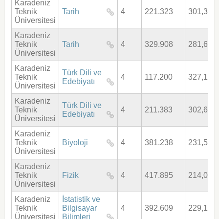
Karadeniz
Teknik
Tarih
4
221.323
301,344
Üniversitesi
Karadeniz
Teknik
Tarih
4
329.908
281,676
Üniversitesi
Karadeniz
Türk Dili ve
Teknik
4
117.200
327,120
Edebiyatı
Üniversitesi
Karadeniz
Türk Dili ve
Teknik
4
211.383
302,682
Edebiyatı
Üniversitesi
Karadeniz
Teknik
Biyoloji
4
381.238
231,508
Üniversitesi
Karadeniz
Teknik
Fizik
4
417.895
214,062
Üniversitesi
Karadeniz
İstatistik ve
Teknik
Bilgisayar
4
392.609
229,125
Üniversitesi
Bilimleri