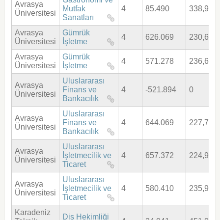
Avrasya
Mutfak
4
85.490
338,905
Üniversitesi
Sanatları
Avrasya
Gümrük
4
626.069
230,626
Üniversitesi
İşletme
Avrasya
Gümrük
4
571.278
236,687
Üniversitesi
İşletme
Uluslararası
Avrasya
Finans ve
4
-521.894
0
Üniversitesi
Bankacılık
Uluslararası
Avrasya
Finans ve
4
644.069
227,778
Üniversitesi
Bankacılık
Uluslararası
Avrasya
İşletmecilik ve
4
657.372
224,920
Üniversitesi
Ticaret
Uluslararası
Avrasya
İşletmecilik ve
4
580.410
235,931
Üniversitesi
Ticaret
Karadeniz
Diş Hekimliği