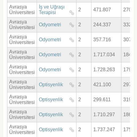
Avrasya
İş ve Uğraşı
2
471.807
270,1
Üniversitesi
Terapisi
Avrasya
Odyometri
2
244.337
332,5
Üniversitesi
Avrasya
Odyometri
2
357.716
307,6
Üniversitesi
Avrasya
Odyometri
2
1.717.034
184,4
Üniversitesi
Avrasya
Odyometri
2
1.728.263
179,3
Üniversitesi
Avrasya
Optisyenlik
2
421.100
297,6
Üniversitesi
Avrasya
Optisyenlik
2
299.611
319,9
Üniversitesi
Avrasya
Optisyenlik
2
1.710.297
186,8
Üniversitesi
Avrasya
Optisyenlik
2
1.737.247
175,3
Üniversitesi