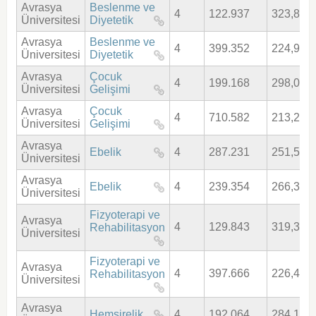
Avrasya
Beslenme ve
4
122.937
323,886
Üniversitesi
Diyetetik
Avrasya
Beslenme ve
4
399.352
224,961
Üniversitesi
Diyetetik
Avrasya
Çocuk
4
199.168
298,000
Üniversitesi
Gelişimi
Avrasya
Çocuk
4
710.582
213,218
Üniversitesi
Gelişimi
Avrasya
Ebelik
4
287.231
251,544
Üniversitesi
Avrasya
Ebelik
4
239.354
266,301
Üniversitesi
Fizyoterapi ve
Avrasya
4
129.843
319,380
Rehabilitasyon
Üniversitesi
Fizyoterapi ve
Avrasya
4
397.666
226,465
Rehabilitasyon
Üniversitesi
Avrasya
Hemşirelik
4
192.064
284,100