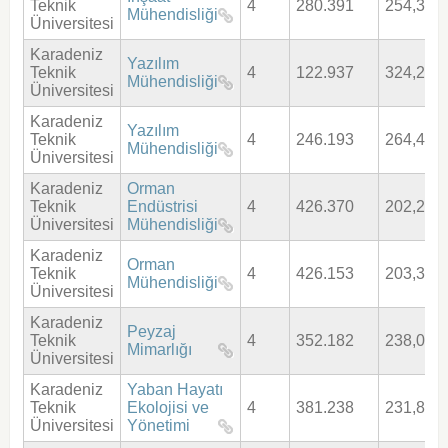
Teknik
4
280.391
254,370
Mühendisliği
Üniversitesi
Karadeniz
Yazılım
Teknik
4
122.937
324,268
Mühendisliği
Üniversitesi
Karadeniz
Yazılım
Teknik
4
246.193
264,478
Mühendisliği
Üniversitesi
Karadeniz
Orman
Teknik
Endüstrisi
4
426.370
202,237
Üniversitesi
Mühendisliği
Karadeniz
Orman
Teknik
4
426.153
203,365
Mühendisliği
Üniversitesi
Karadeniz
Peyzaj
Teknik
4
352.182
238,076
Mimarlığı
Üniversitesi
Karadeniz
Yaban Hayatı
Teknik
Ekolojisi ve
4
381.238
231,869
Üniversitesi
Yönetimi