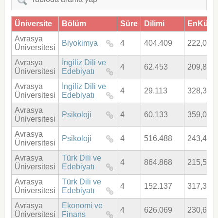
Üniversite
Bölüm
Süre
Dilimi
EnKüçü
Avrasya
Biyokimya
4
404.409
222,006
Üniversitesi
Avrasya
İngiliz Dili ve
4
62.453
209,848
Üniversitesi
Edebiyatı
Avrasya
İngiliz Dili ve
4
29.113
328,310
Üniversitesi
Edebiyatı
Avrasya
Psikoloji
4
60.133
359,024
Üniversitesi
Avrasya
Psikoloji
4
516.488
243,452
Üniversitesi
Avrasya
Türk Dili ve
4
864.868
215,529
Üniversitesi
Edebiyatı
Avrasya
Türk Dili ve
4
152.137
317,380
Üniversitesi
Edebiyatı
Avrasya
Ekonomi ve
4
626.069
230,625
Üniversitesi
Finans