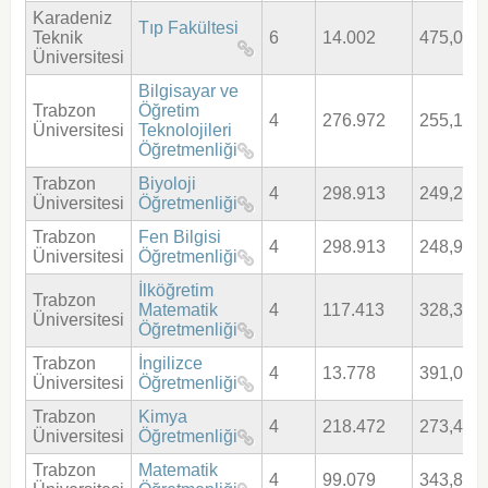
Karadeniz
Tıp Fakültesi
Teknik
6
14.002
475,014
Üniversitesi
Bilgisayar ve
Trabzon
Öğretim
4
276.972
255,189
Üniversitesi
Teknolojileri
Öğretmenliği
Trabzon
Biyoloji
4
298.913
249,287
Üniversitesi
Öğretmenliği
Trabzon
Fen Bilgisi
4
298.913
248,939
Üniversitesi
Öğretmenliği
İlköğretim
Trabzon
Matematik
4
117.413
328,324
Üniversitesi
Öğretmenliği
Trabzon
İngilizce
4
13.778
391,022
Üniversitesi
Öğretmenliği
Trabzon
Kimya
4
218.472
273,488
Üniversitesi
Öğretmenliği
Trabzon
Matematik
4
99.079
343,894