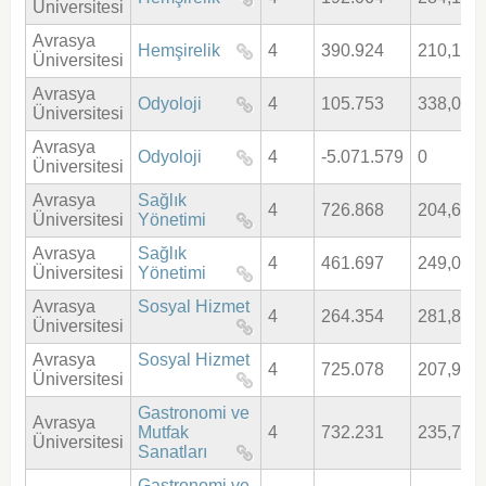
Üniversitesi
Avrasya
Hemşirelik
4
390.924
210,100
Üniversitesi
Avrasya
Odyoloji
4
105.753
338,065
Üniversitesi
Avrasya
Odyoloji
4
-5.071.579
0
Üniversitesi
Avrasya
Sağlık
4
726.868
204,690
Üniversitesi
Yönetimi
Avrasya
Sağlık
4
461.697
249,006
Üniversitesi
Yönetimi
Avrasya
Sosyal Hizmet
4
264.354
281,800
Üniversitesi
Avrasya
Sosyal Hizmet
4
725.078
207,915
Üniversitesi
Gastronomi ve
Avrasya
Mutfak
4
732.231
235,728
Üniversitesi
Sanatları
Gastronomi ve