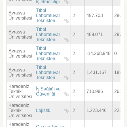
İşletmeciliği
Tıbbi
Avrasya
Laboratuvar
2
497.703
286,7
Üniversitesi
Teknikleri
Tıbbi
Avrasya
Laboratuvar
2
489.071
287,9
Üniversitesi
Teknikleri
Tıbbi
Avrasya
Laboratuvar
2
-14.268.948
0
Üniversitesi
Teknikleri
Tıbbi
Avrasya
Laboratuvar
2
1.431.167
189,6
Üniversitesi
Teknikleri
Karadeniz
İş Sağlığı ve
Teknik
2
710.986
263,8
Güvenliği
Üniversitesi
Karadeniz
Teknik
Lojistik
2
1.223.446
223,6
Üniversitesi
Karadeniz
Gaz ve Tesisatı