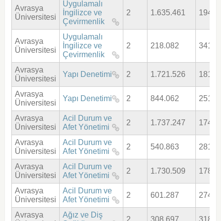
Uygulamalı
Avrasya
İngilizce ve
2
1.635.461
194,7
Üniversitesi
Çevirmenlik
Uygulamalı
Avrasya
İngilizce ve
2
218.082
341,2
Üniversitesi
Çevirmenlik
Avrasya
Yapı Denetimi
2
1.721.526
181,7
Üniversitesi
Avrasya
Yapı Denetimi
2
844.062
251,6
Üniversitesi
Avrasya
Acil Durum ve
2
1.737.247
174,5
Üniversitesi
Afet Yönetimi
Avrasya
Acil Durum ve
2
540.863
281,5
Üniversitesi
Afet Yönetimi
Avrasya
Acil Durum ve
2
1.730.509
178,4
Üniversitesi
Afet Yönetimi
Avrasya
Acil Durum ve
2
601.287
274,6
Üniversitesi
Afet Yönetimi
Avrasya
Ağız ve Diş
2
308.697
318,1