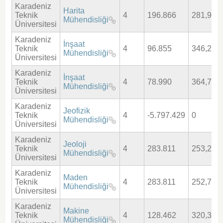
Karadeniz
Harita
Teknik
4
196.866
281,926
Mühendisliği
Üniversitesi
Karadeniz
İnşaat
Teknik
4
96.855
346,275
Mühendisliği
Üniversitesi
Karadeniz
İnşaat
Teknik
4
78.990
364,772
Mühendisliği
Üniversitesi
Karadeniz
Jeofizik
Teknik
4
-5.797.429
0
Mühendisliği
Üniversitesi
Karadeniz
Jeoloji
Teknik
4
283.811
253,295
Mühendisliği
Üniversitesi
Karadeniz
Maden
Teknik
4
283.811
252,796
Mühendisliği
Üniversitesi
Karadeniz
Makine
Teknik
4
128.462
320,347
Mühendisliği