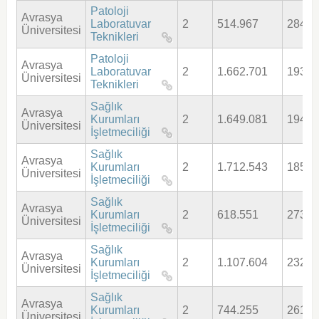
Patoloji
Avrasya
Laboratuvar
2
514.967
284,8
Üniversitesi
Teknikleri
Patoloji
Avrasya
Laboratuvar
2
1.662.701
193,2
Üniversitesi
Teknikleri
Sağlık
Avrasya
Kurumları
2
1.649.081
194,1
Üniversitesi
İşletmeciliği
Sağlık
Avrasya
Kurumları
2
1.712.543
185,6
Üniversitesi
İşletmeciliği
Sağlık
Avrasya
Kurumları
2
618.551
273,2
Üniversitesi
İşletmeciliği
Sağlık
Avrasya
Kurumları
2
1.107.604
232,2
Üniversitesi
İşletmeciliği
Sağlık
Avrasya
Kurumları
2
744.255
261,0
Üniversitesi