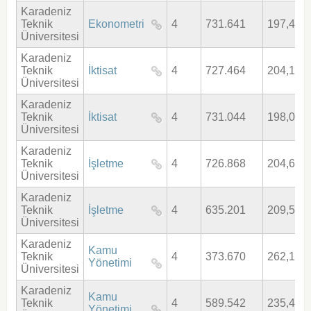
Karadeniz
Teknik
Ekonometri
4
731.641
197,415
Üniversitesi
Karadeniz
Teknik
İktisat
4
727.464
204,137
Üniversitesi
Karadeniz
Teknik
İktisat
4
731.044
198,099
Üniversitesi
Karadeniz
Teknik
İşletme
4
726.868
204,655
Üniversitesi
Karadeniz
Teknik
İşletme
4
635.201
209,592
Üniversitesi
Karadeniz
Kamu
Teknik
4
373.670
262,175
Yönetimi
Üniversitesi
Karadeniz
Kamu
Teknik
4
589.542
235,467
Yönetimi