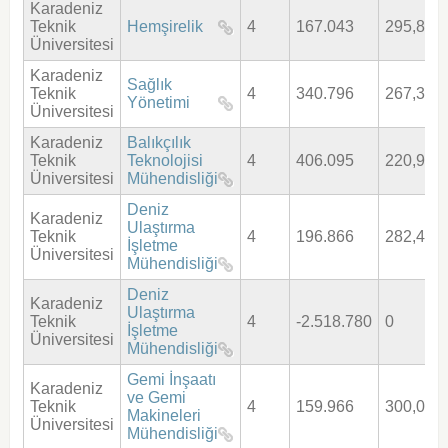
Karadeniz
Teknik
Hemşirelik
4
167.043
295,814
Üniversitesi
Karadeniz
Sağlık
Teknik
4
340.796
267,340
Yönetimi
Üniversitesi
Karadeniz
Balıkçılık
Teknik
Teknolojisi
4
406.095
220,990
Üniversitesi
Mühendisliği
Deniz
Karadeniz
Ulaştırma
Teknik
4
196.866
282,436
İşletme
Üniversitesi
Mühendisliği
Deniz
Karadeniz
Ulaştırma
Teknik
4
-2.518.780
0
İşletme
Üniversitesi
Mühendisliği
Gemi İnşaatı
Karadeniz
ve Gemi
Teknik
4
159.966
300,029
Makineleri
Üniversitesi
Mühendisliği