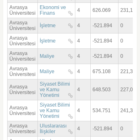
Avrasya
Ekonomi ve
4
626.069
231,162
Üniversitesi
Finans
Avrasya
İşletme
4
-521.894
0
Üniversitesi
Avrasya
İşletme
4
-521.894
0
Üniversitesi
Avrasya
Maliye
4
-521.894
0
Üniversitesi
Avrasya
Maliye
4
675.108
221,302
Üniversitesi
Siyaset Bilimi
Avrasya
ve Kamu
4
648.503
227,014
Üniversitesi
Yönetimi
Siyaset Bilimi
Avrasya
ve Kamu
4
534.751
241,360
Üniversitesi
Yönetimi
Avrasya
Uluslararası
4
-521.894
0
Üniversitesi
İlişkiler