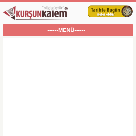
------MENÜ------