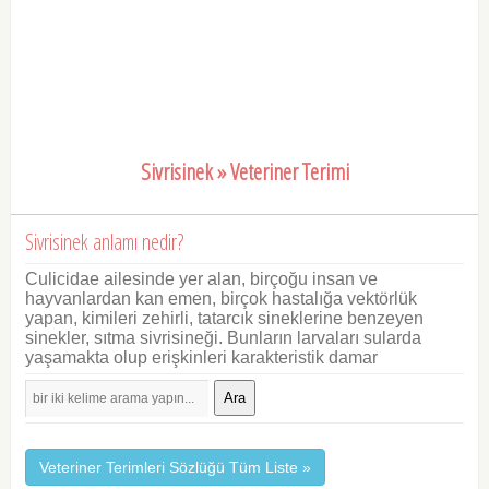
Sivrisinek » Veteriner Terimi
Sivrisinek anlamı nedir?
Culicidae ailesinde yer alan, birçoğu insan ve
hayvanlardan kan emen, birçok hastalığa vektörlük
yapan, kimileri zehirli, tatarcık sineklerine benzeyen
sinekler, sıtma sivrisineği. Bunların larvaları sularda
yaşamakta olup erişkinleri karakteristik damar
Ara
Veteriner Terimleri Sözlüğü Tüm Liste »