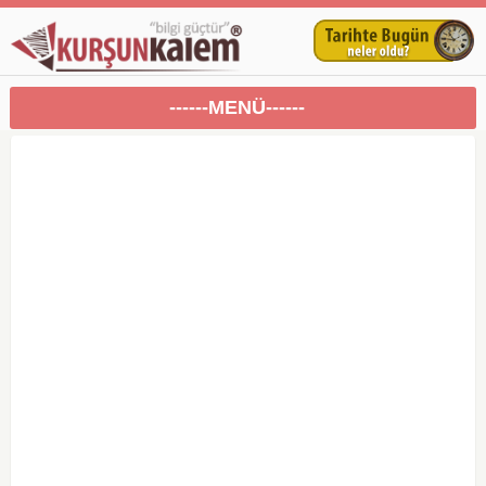
------MENÜ------