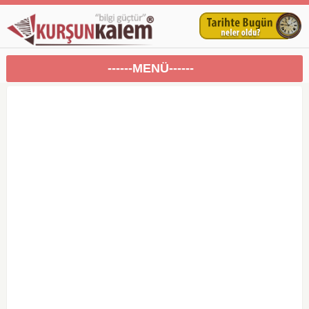
------MENÜ------