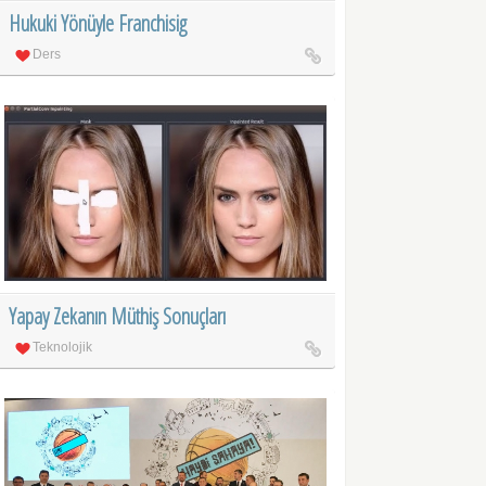
Hukuki Yönüyle Franchisig
Ders
Yapay Zekanın Müthiş Sonuçları
Teknolojik