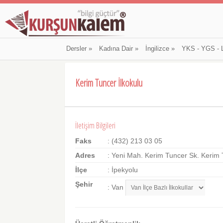
Dersler
»
Kadına Dair
»
İngilizce
»
YKS - YGS - 
Kerim Tuncer İlkokulu
İletişim Bilgileri
Faks
: (432) 213 03 05
Adres
: Yeni Mah. Kerim Tuncer Sk. Kerim T
İlçe
: İpekyolu
Şehir
: Van