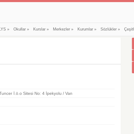
LYS
»
Okullar
»
Kurslar
»
Merkezler
»
Kurumlar
»
Sözlükler
»
Çeşit
uncer İ.ö.o Sitesi No: 4 İpekyolu / Van