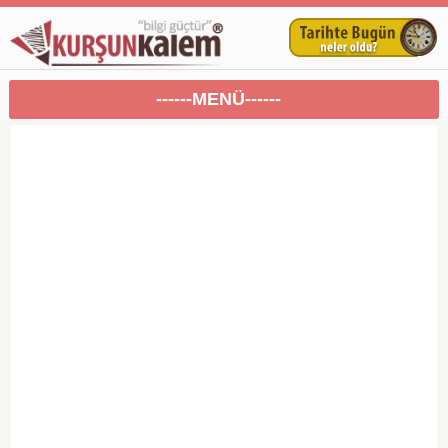
------MENÜ------