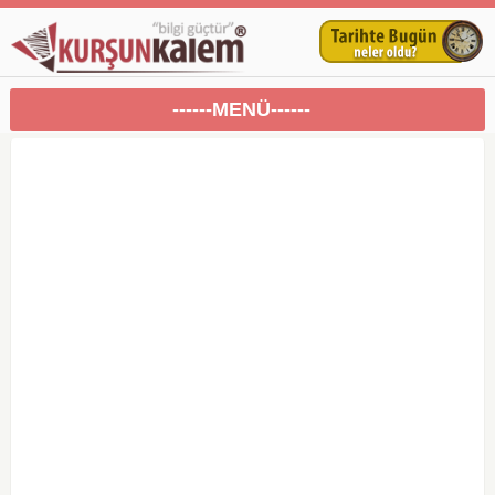
------MENÜ------