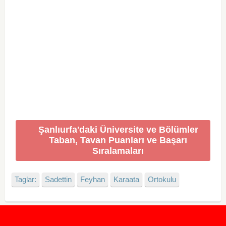
Şanlıurfa'daki Üniversite ve Bölümler
Taban, Tavan Puanları ve Başarı
Sıralamaları
Taglar:
Sadettin
Feyhan
Karaata
Ortokulu
2020 Taban ve Tavan Puanları