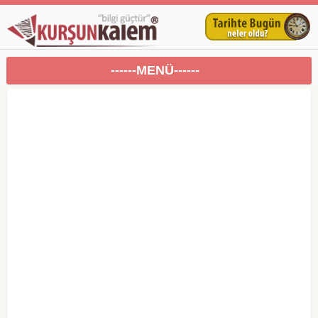
------MENÜ------