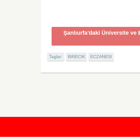
Şanlıurfa'daki Üniversite ve
Taglar:
BIRECIK
ECZANESI