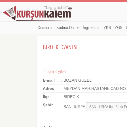
Dersler
»
Kadına Dair
»
İngilizce
»
YKS - YGS - 
BIRECIK ECZANESI
İletişim Bilgileri
E-mail
: BOZAN GUZEL
Adres
: MEYDAN MAH.HASTANE CAD.NO:
İlçe
: BIRECIK
Şehir
: SANLIURFA