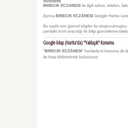
Açıklama
BIRECIK ECZANESI
ile ilgili adres, telefon, fa
Ayrıca
BIRECIK ECZANESI
Google Harita üzeri
Bu sayfa son güncel bilgiler ile oluşturulmuştu
yandaki form aracılığı ile bilgi güncelleme talebi 
Google Map (Harita'da) "Yaklaşık" Konumu
"
BIRECIK ECZANESI
" haritada ki konumu ile il
ile hata bildiriminde bulununuz