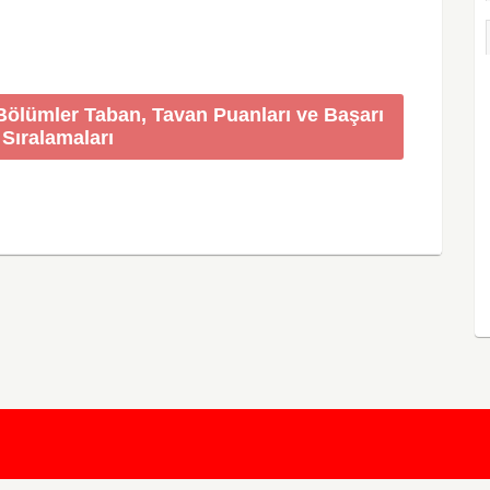
 Bölümler Taban, Tavan Puanları ve Başarı
Sıralamaları
KursunKalem.com
© 2026