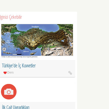
İlginizi Çekebilir
Türkiye’de İç Kuvvetler
Ders
İlk Çağ Uygarlıkları