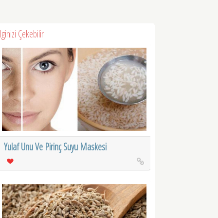
İlginizi Çekebilir
Yulaf Unu Ve Pirinç Suyu Maskesi