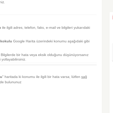
niz.
u
ile ilgili adres, telefon, faks, e-mail ve bilgileri yukarıdaki
lkokulu
Google Harita üzerindeki konumu aşağıdaki gibi
r. Bilgilerde bir hata veya eksik olduğunu düşünüyorsanız
yollayabilirsiniz.
lu
" haritada ki konumu ile ilgili bir hata varsa; lütfen
sağ
inde bulununuz