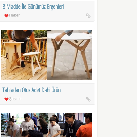
8 Madde İle Günümüz Ergenleri
Haber
Tahtadan Otuz Adet Dahi Ürün
Şaşırtıcı