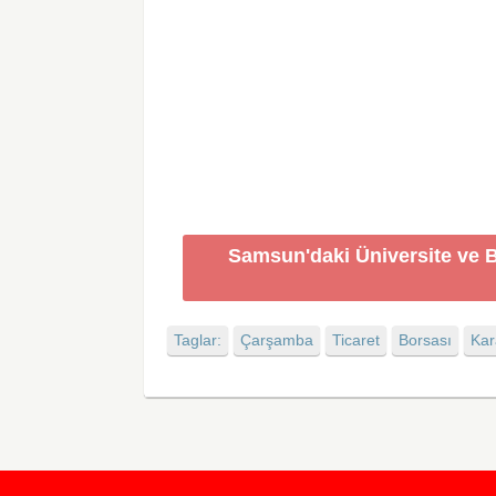
Samsun'daki Üniversite ve B
Taglar:
Çarşamba
Ticaret
Borsası
Kar