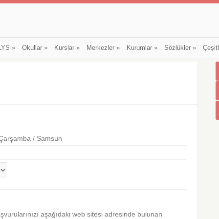
LYS
»
Okullar
»
Kurslar
»
Merkezler
»
Kurumlar
»
Sözlükler
»
Çeşit
1 Çarşamba / Samsun
aşvurularınızı aşağıdaki web sitesi adresinde bulunan