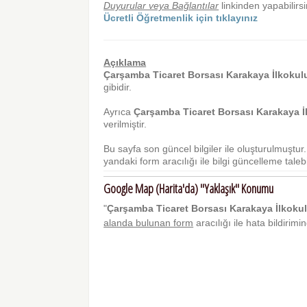
Duyurular veya Bağlantılar
linkinden yapabilirsi
Ücretli Öğretmenlik için tıklayınız
Açıklama
Çarşamba Ticaret Borsası Karakaya İlkokul
gibidir.
Ayrıca
Çarşamba Ticaret Borsası Karakaya İ
verilmiştir.
Bu sayfa son güncel bilgiler ile oluşturulmuştu
yandaki form aracılığı ile bilgi güncelleme talebi 
Google Map (Harita'da) "Yaklaşık" Konumu
"
Çarşamba Ticaret Borsası Karakaya İlkoku
alanda bulunan form
aracılığı ile hata bildirim