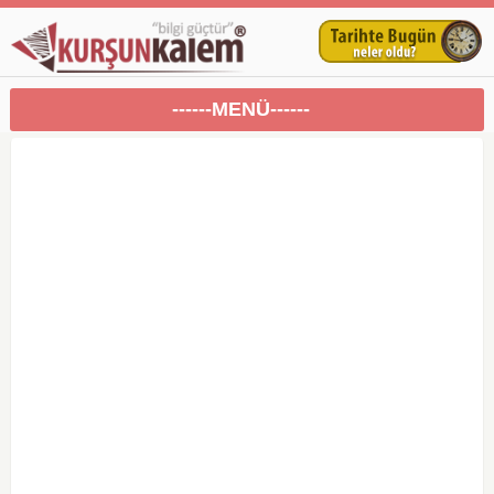
------MENÜ------