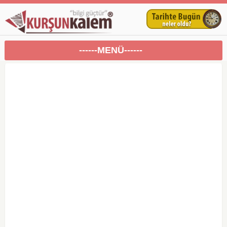
------MENÜ------