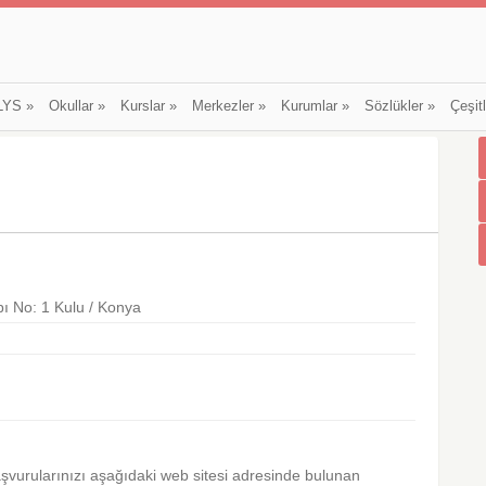
LYS
»
Okullar
»
Kurslar
»
Merkezler
»
Kurumlar
»
Sözlükler
»
Çeşit
pı No: 1 Kulu / Konya
aşvurularınızı aşağıdaki web sitesi adresinde bulunan