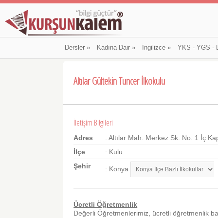
Dersler
»
Kadına Dair
»
İngilizce
»
YKS - YGS - 
Altılar Gültekin Tuncer İlkokulu
İletişim Bilgileri
Adres
: Altılar Mah. Merkez Sk. No: 1 İç Ka
İlçe
: Kulu
Şehir
: Konya
Ücretli Öğretmenlik
Değerli Öğretmenlerimiz, ücretli öğretmenlik b