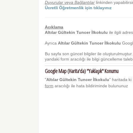
Duyurular veya Bağlantılar
linkinden yapabilirsi
Ücretli Öğretmenlik için tıklayınız
Açıklama
Altılar Gültekin Tuncer İlkokulu
ile ilgili adre
Ayrıca
Altılar Gültekin Tuncer İlkokulu
Google
Bu sayfa son güncel bilgiler ile oluşturulmuştu
yandaki form aracılığı ile bilgi güncelleme talebi 
Google Map (Harita'da) "Yaklaşık" Konumu
"
Altılar Gültekin Tuncer İlkokulu
" haritada ki
form
aracılığı ile hata bildiriminde bulununuz