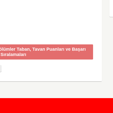
ölümler Taban, Tavan Puanları ve Başarı
Sıralamaları
u
KursunKalem.com
© 2026