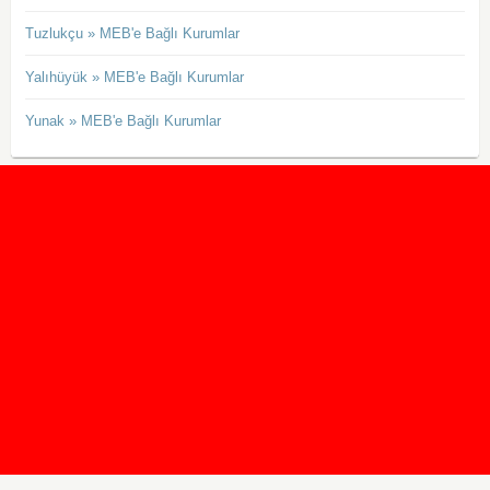
Tuzlukçu » MEB'e Bağlı Kurumlar
Yalıhüyük » MEB'e Bağlı Kurumlar
Yunak » MEB'e Bağlı Kurumlar
2020 Taban ve Tavan Puanları
2019 Taban ve Tavan Puanları
Yüzlerce İngilizce Online Test
İletişim Formu