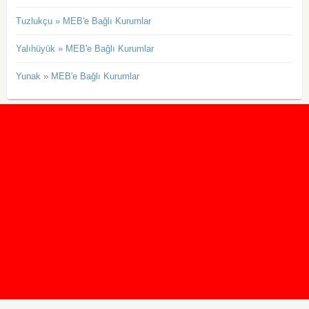
Tuzlukçu » MEB'e Bağlı Kurumlar
Yalıhüyük » MEB'e Bağlı Kurumlar
Yunak » MEB'e Bağlı Kurumlar
2020 Taban ve Tavan Puanları
2019 Taban ve Tavan Puanları
Yüzlerce İngilizce Online Test
İletişim Formu