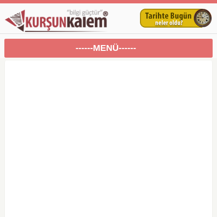
------MENÜ------