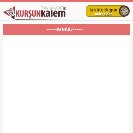
------MENÜ------