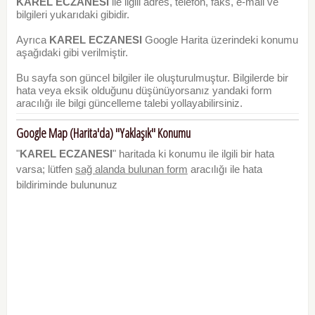
KAREL ECZANESI
ile ilgili adres, telefon, faks, e-mail ve
bilgileri yukarıdaki gibidir.
Ayrıca
KAREL ECZANESI
Google Harita üzerindeki konumu
aşağıdaki gibi verilmiştir.
Bu sayfa son güncel bilgiler ile oluşturulmuştur. Bilgilerde bir
hata veya eksik olduğunu düşünüyorsanız yandaki form
aracılığı ile bilgi güncelleme talebi yollayabilirsiniz.
Google Map (Harita'da) "Yaklaşık" Konumu
"
KAREL ECZANESI
" haritada ki konumu ile ilgili bir hata
varsa; lütfen
sağ alanda bulunan form
aracılığı ile hata
bildiriminde bulununuz