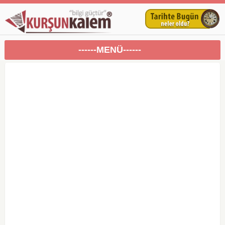
------MENÜ------