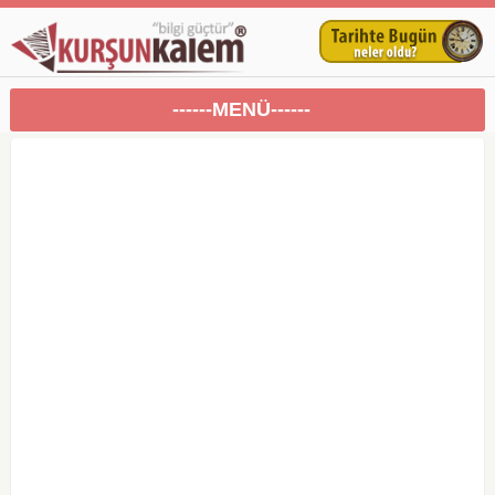
------MENÜ------