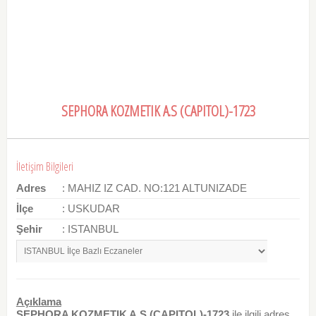
SEPHORA KOZMETIK A.S (CAPITOL)-1723
İletişim Bilgileri
Adres
: MAHIZ IZ CAD. NO:121 ALTUNIZADE
İlçe
: USKUDAR
Şehir
: ISTANBUL
Açıklama
SEPHORA KOZMETIK A.S (CAPITOL)-1723
ile ilgili adres,