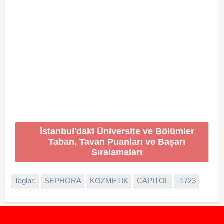
İstanbul'daki Üniversite ve Bölümler
Taban, Tavan Puanları ve Başarı
Sıralamaları
Taglar:
SEPHORA
KOZMETIK
CAPITOL
-1723
2020 Taban ve Tavan Puanları