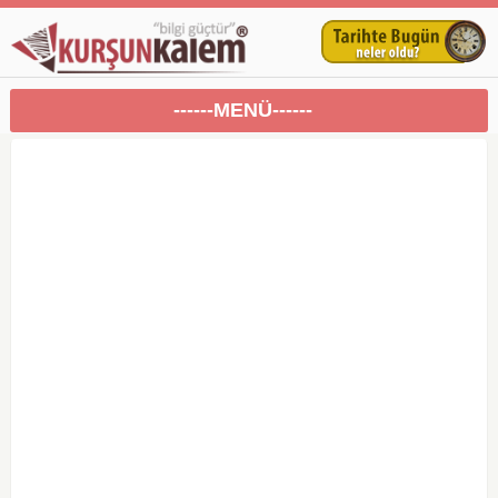
------MENÜ------