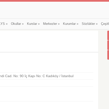
LYS
»
Okullar
»
Kurslar
»
Merkezler
»
Kurumlar
»
Sözlükler
»
Çeşit
i Cad. No: 90 İç Kapı No: C Kadıköy / İstanbul