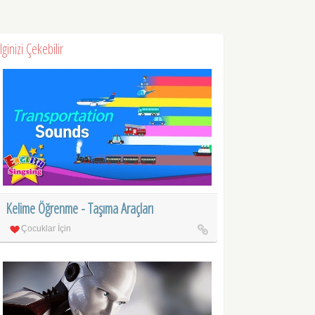
İlginizi Çekebilir
Kelime Öğrenme - Taşıma Araçları
Çocuklar İçin