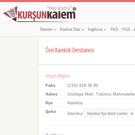
Dersler
»
Kadına Dair
»
İngilizce
»
YKS - YGS - 
Özel Karekök Dershanesi
İletişim Bilgileri
Faks
: (216) 418 36 80
Adres
: Göztepe Mah. Tütüncü Mehmetefend
İlçe
: Kadıköy
Şehir
: İstanbul