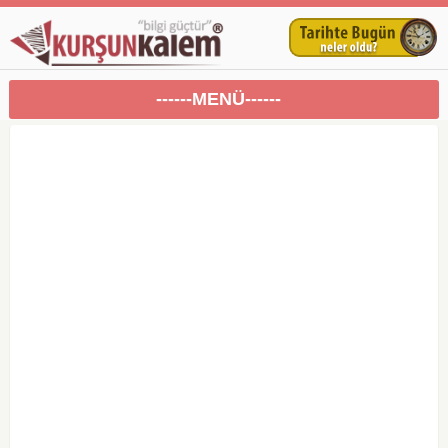
------MENÜ------