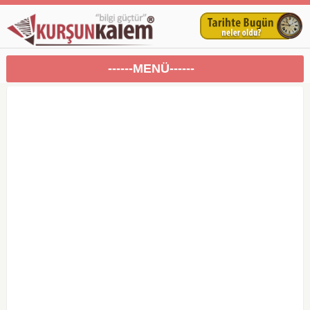
------MENÜ------