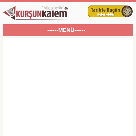
------MENÜ------