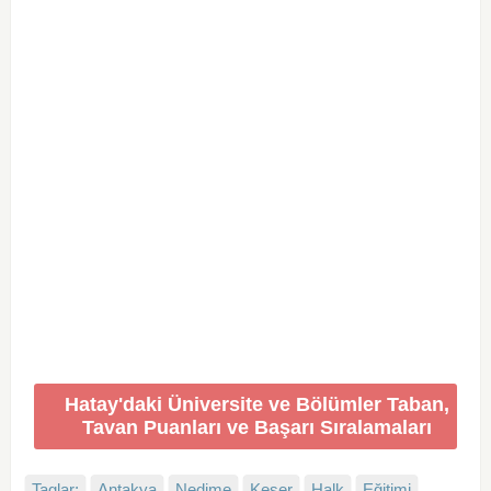
Hatay'daki Üniversite ve Bölümler Taban,
Tavan Puanları ve Başarı Sıralamaları
Taglar:
Antakya
Nedime
Keser
Halk
Eğitimi