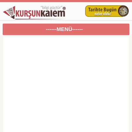
------MENÜ------