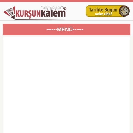
------MENÜ------