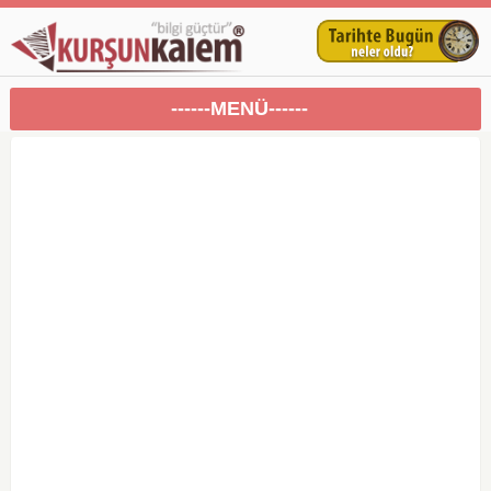
------MENÜ------