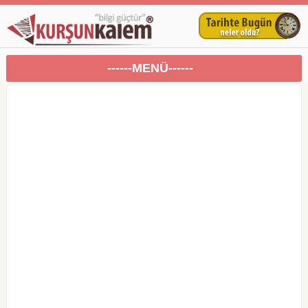
------MENÜ------